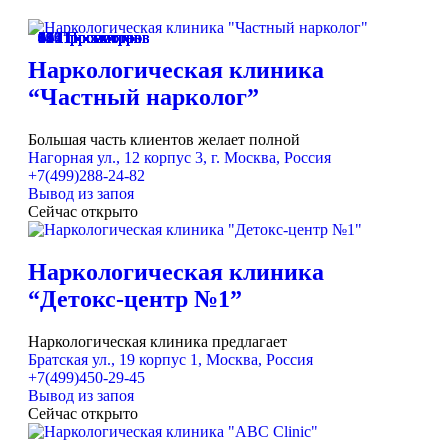
67 Просмотров
65 Просмотров
33 Просмотра
166 Просмотров
47 Просмотров
49 Просмотров
174 Просмотра
187 Просмотров
136 Просмотров
94 Просмотра
191 Просмотр
129 Просмотров
54 Просмотра
61 Просмотр
42 Просмотра
66 Просмотров
61 Просмотр
58 Просмотров
32 Просмотра
90 Просмотров
45 Просмотров
67 Просмотров
62 Просмотра
51 Просмотр
Наркологическая клиника
“Частный нарколог”
Большая часть клиентов желает полной
Нагорная ул., 12 корпус 3, г. Москва, Россия
+7(499)288-24-82
Вывод из запоя
Сейчас открыто
Наркологическая клиника
“Детокс-центр №1”
Наркологическая клиника предлагает
Братская ул., 19 корпус 1, Москва, Россия
+7(499)450-29-45
Вывод из запоя
Сейчас открыто