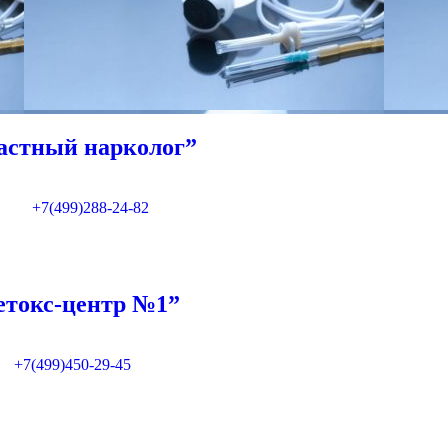
астный нарколог”
+7(499)288-24-82
етокс-центр №1”
+7(499)450-29-45