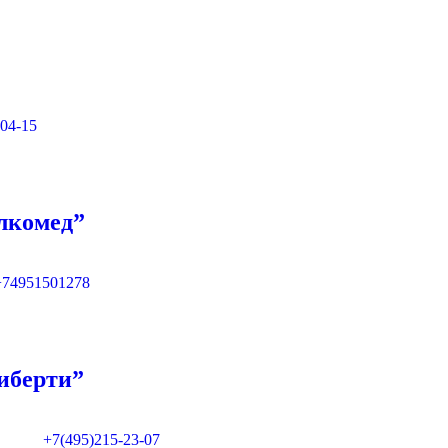
-04-15
лкомед”
+74951501278
иберти”
+7(495)215-23-07