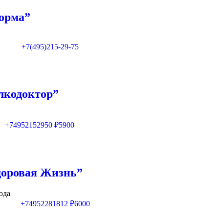
орма”
+7(495)215-29-75
лкодоктор”
+74952152950
₽5900
доровая Жизнь”
ода
+74952281812
₽6000