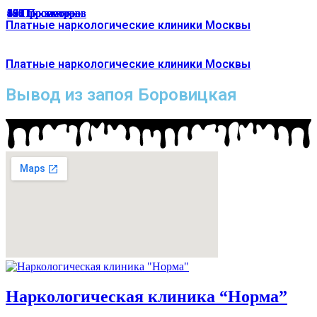
166 Просмотров
67 Просмотров
65 Просмотров
33 Просмотра
47 Просмотров
49 Просмотров
174 Просмотра
187 Просмотров
136 Просмотров
94 Просмотра
191 Просмотр
129 Просмотров
45 Просмотров
39 Просмотров
47 Просмотров
40 Просмотров
Платные наркологические клиники Москвы
Платные наркологические клиники Москвы
Вывод из запоя Боровицкая
Наркологическая клиника “Норма”