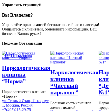
Управлять страницей
Вы Владелец?
Управляйте организацией бесплатно - сейчас и навсегда!
Общайтесь с клиентами, обновляйте информацию. Ваш
бизнес в Ваших руках!
Похожие Организации
166 Просмотров
67 Просмотров
65 Просмотров
Наркологическая
Наркологическая
Нар
клиника
клиника
кли
“Норма”
“Частный
“Дет
нарколог”
№1”
Наркологическая клиника
«Норма» —
ул. Теплый Стан, 11 корпус
Большая часть клиентов
Наркол
1, Москва, Россия
желает полной
предла
+7(495)215-29-75