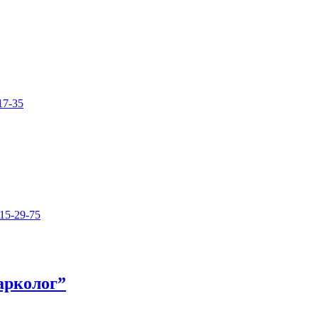
17-35
15-29-75
арколог”