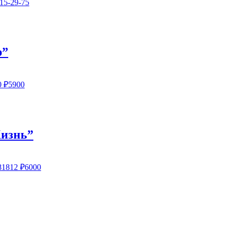
15-29-75
р”
0
₽5900
Жизнь”
81812
₽6000