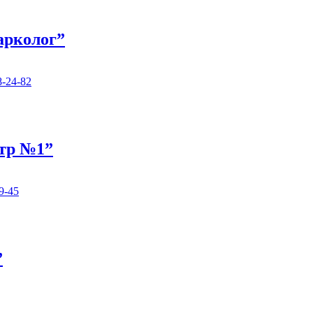
арколог”
8-24-82
нтр №1”
9-45
”