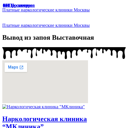
47 Просмотров
49 Просмотров
166 Просмотров
67 Просмотров
65 Просмотров
33 Просмотра
174 Просмотра
187 Просмотров
136 Просмотров
94 Просмотра
191 Просмотр
129 Просмотров
45 Просмотров
64 Просмотра
Платные наркологические клиники Москвы
Платные наркологические клиники Москвы
Вывод из запоя Выставочная
Наркологическая клиника
“МКлиника”