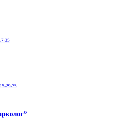
17-35
15-29-75
арколог”