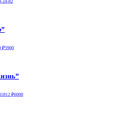
8-24-82
р”
0
₽5900
Жизнь”
81812
₽6000