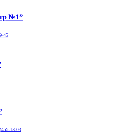
нтр №1”
9-45
”
”
)455-18-03