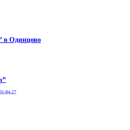
 в Одинцово
в”
391-84-27