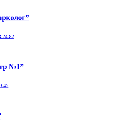
арколог”
8-24-82
нтр №1”
9-45
”