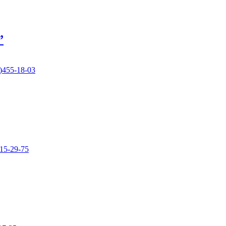
”
)455-18-03
15-29-75