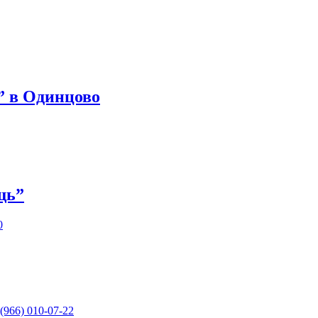
 в Одинцово
щь”
0
(966) 010-07-22