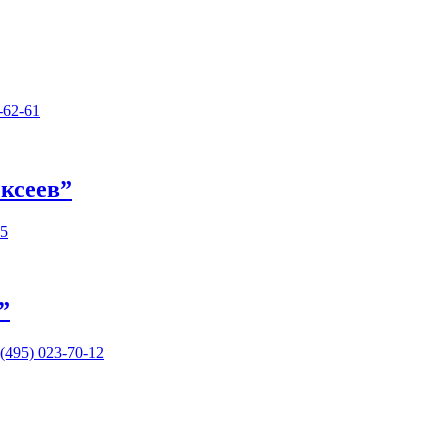
-62-61
ксеев”
95
”
(495) 023-70-12