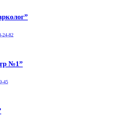
арколог”
8-24-82
нтр №1”
9-45
”