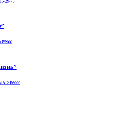
15-29-75
р”
0
₽5900
Жизнь”
81812
₽6000