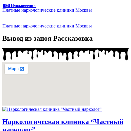
67 Просмотров
65 Просмотров
33 Просмотра
47 Просмотров
49 Просмотров
166 Просмотров
174 Просмотра
187 Просмотров
136 Просмотров
94 Просмотра
191 Просмотр
129 Просмотров
45 Просмотров
87 Просмотров
Платные наркологические клиники Москвы
Платные наркологические клиники Москвы
Вывод из запоя Рассказовка
Наркологическая клиника “Частный
нарколог”