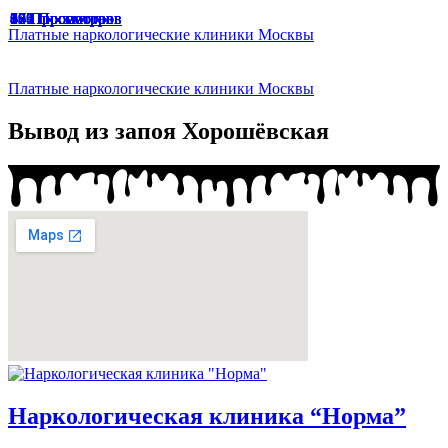
166 Просмотров
67 Просмотров
65 Просмотров
33 Просмотра
47 Просмотров
49 Просмотров
136 Просмотров
174 Просмотра
187 Просмотров
94 Просмотра
191 Просмотр
129 Просмотров
56 Просмотров
77 Просмотров
45 Просмотров
Платные наркологические клиники Москвы
Платные наркологические клиники Москвы
Вывод из запоя Хорошёвская
Наркологическая клиника “Норма”