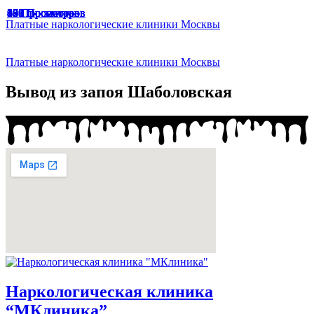
47 Просмотров
49 Просмотров
166 Просмотров
67 Просмотров
65 Просмотров
33 Просмотра
174 Просмотра
187 Просмотров
136 Просмотров
94 Просмотра
191 Просмотр
129 Просмотров
45 Просмотров
57 Просмотров
59 Просмотров
53 Просмотра
Платные наркологические клиники Москвы
Платные наркологические клиники Москвы
Вывод из запоя Шаболовская
Наркологическая клиника
“МКлиника”