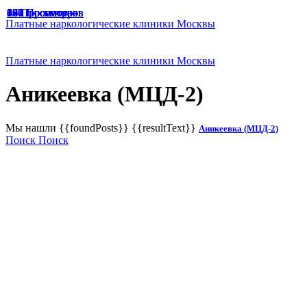
49 Просмотров
47 Просмотров
33 Просмотра
65 Просмотров
67 Просмотров
166 Просмотров
125 Просмотров
136 Просмотров
187 Просмотров
174 Просмотра
129 Просмотров
191 Просмотр
94 Просмотра
45 Просмотров
Платные наркологические клиники Москвы
Платные наркологические клиники Москвы
Аникеевка (МЦД-2)
Мы нашли
{{foundPosts}}
{{resultText}}
Аникеевка (МЦД-2)
Поиск
Поиск