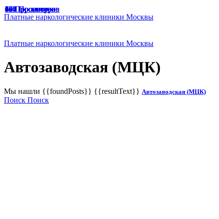
49 Просмотров
47 Просмотров
33 Просмотра
65 Просмотров
67 Просмотров
166 Просмотров
125 Просмотров
136 Просмотров
187 Просмотров
174 Просмотра
129 Просмотров
191 Просмотр
94 Просмотра
45 Просмотров
60 Просмотров
70 Просмотров
58 Просмотров
Платные наркологические клиники Москвы
Платные наркологические клиники Москвы
Автозаводская (МЦК)
Мы нашли
{{foundPosts}}
{{resultText}}
Автозаводская (МЦК)
Поиск
Поиск