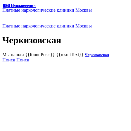
49 Просмотров
47 Просмотров
33 Просмотра
65 Просмотров
67 Просмотров
166 Просмотров
125 Просмотров
136 Просмотров
187 Просмотров
174 Просмотра
129 Просмотров
191 Просмотр
94 Просмотра
45 Просмотров
64 Просмотра
69 Просмотров
65 Просмотров
Платные наркологические клиники Москвы
Платные наркологические клиники Москвы
Черкизовская
Мы нашли
{{foundPosts}}
{{resultText}}
Черкизовская
Поиск
Поиск