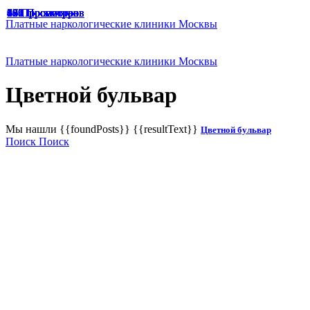
49 Просмотров
47 Просмотров
33 Просмотра
65 Просмотров
67 Просмотров
166 Просмотров
125 Просмотров
136 Просмотров
187 Просмотров
174 Просмотра
129 Просмотров
191 Просмотр
94 Просмотра
45 Просмотров
46 Просмотров
57 Просмотров
63 Просмотра
75 Просмотров
Платные наркологические клиники Москвы
Платные наркологические клиники Москвы
Цветной бульвар
Мы нашли
{{foundPosts}}
{{resultText}}
Цветной бульвар
Поиск
Поиск