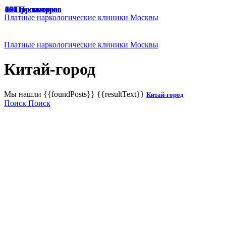
49 Просмотров
47 Просмотров
33 Просмотра
65 Просмотров
67 Просмотров
166 Просмотров
125 Просмотров
136 Просмотров
187 Просмотров
174 Просмотра
129 Просмотров
191 Просмотр
94 Просмотра
45 Просмотров
48 Просмотров
104 Просмотра
Платные наркологические клиники Москвы
Платные наркологические клиники Москвы
Китай-город
Мы нашли
{{foundPosts}}
{{resultText}}
Китай-город
Поиск
Поиск