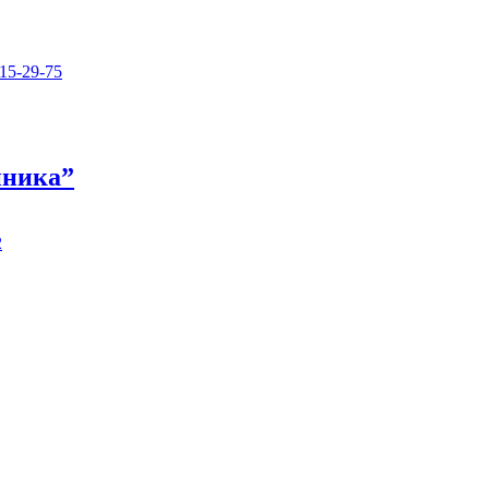
15-29-75
иника”
2