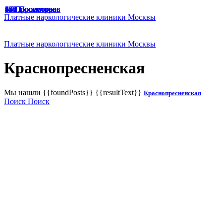
49 Просмотров
47 Просмотров
33 Просмотра
65 Просмотров
67 Просмотров
166 Просмотров
125 Просмотров
136 Просмотров
187 Просмотров
174 Просмотра
129 Просмотров
191 Просмотр
94 Просмотра
45 Просмотров
42 Просмотра
38 Просмотров
45 Просмотров
Платные наркологические клиники Москвы
Платные наркологические клиники Москвы
Краснопресненская
Мы нашли
{{foundPosts}}
{{resultText}}
Краснопресненская
Поиск
Поиск