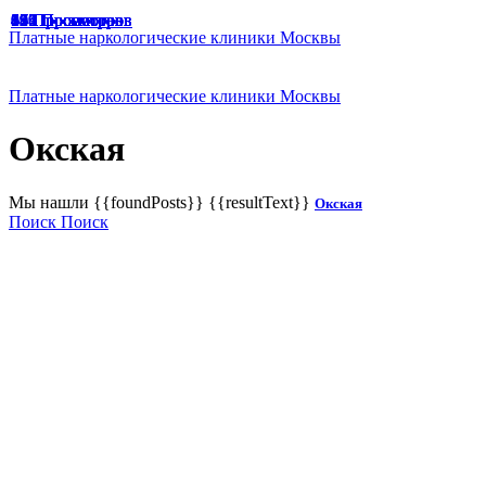
49 Просмотров
47 Просмотров
33 Просмотра
65 Просмотров
67 Просмотров
166 Просмотров
125 Просмотров
136 Просмотров
187 Просмотров
174 Просмотра
129 Просмотров
191 Просмотр
94 Просмотра
45 Просмотров
61 Просмотр
88 Просмотров
49 Просмотров
Платные наркологические клиники Москвы
Платные наркологические клиники Москвы
Окская
Мы нашли
{{foundPosts}}
{{resultText}}
Окская
Поиск
Поиск