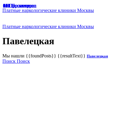
49 Просмотров
47 Просмотров
33 Просмотра
65 Просмотров
67 Просмотров
166 Просмотров
125 Просмотров
136 Просмотров
187 Просмотров
174 Просмотра
129 Просмотров
191 Просмотр
94 Просмотра
45 Просмотров
61 Просмотр
48 Просмотров
Платные наркологические клиники Москвы
Платные наркологические клиники Москвы
Павелецкая
Мы нашли
{{foundPosts}}
{{resultText}}
Павелецкая
Поиск
Поиск