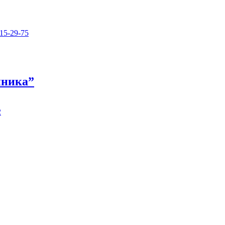
15-29-75
иника”
2