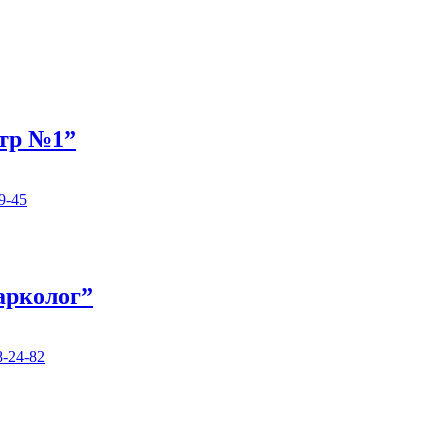
нтр №1”
9-45
арколог”
8-24-82