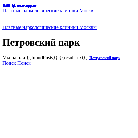
49 Просмотров
47 Просмотров
33 Просмотра
65 Просмотров
67 Просмотров
166 Просмотров
125 Просмотров
136 Просмотров
187 Просмотров
174 Просмотра
129 Просмотров
191 Просмотр
94 Просмотра
45 Просмотров
60 Просмотров
36 Просмотров
83 Просмотра
92 Просмотра
83 Просмотра
Платные наркологические клиники Москвы
Платные наркологические клиники Москвы
Петровский парк
Мы нашли
{{foundPosts}}
{{resultText}}
Петровский парк
Поиск
Поиск