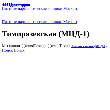
49 Просмотров
47 Просмотров
33 Просмотра
65 Просмотров
67 Просмотров
166 Просмотров
125 Просмотров
136 Просмотров
187 Просмотров
174 Просмотра
129 Просмотров
191 Просмотр
94 Просмотра
45 Просмотров
62 Просмотра
47 Просмотров
65 Просмотров
55 Просмотров
Платные наркологические клиники Москвы
Платные наркологические клиники Москвы
Тимирязевская (МЦД-1)
Мы нашли
{{foundPosts}}
{{resultText}}
Тимирязевская (МЦД-1)
Поиск
Поиск