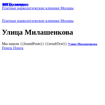
49 Просмотров
47 Просмотров
33 Просмотра
65 Просмотров
67 Просмотров
166 Просмотров
125 Просмотров
136 Просмотров
187 Просмотров
174 Просмотра
129 Просмотров
191 Просмотр
94 Просмотра
45 Просмотров
55 Просмотров
60 Просмотров
Платные наркологические клиники Москвы
Платные наркологические клиники Москвы
Улица Милашенкова
Мы нашли
{{foundPosts}}
{{resultText}}
Улица Милашенкова
Поиск
Поиск