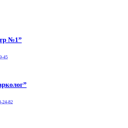
нтр №1”
9-45
арколог”
8-24-82