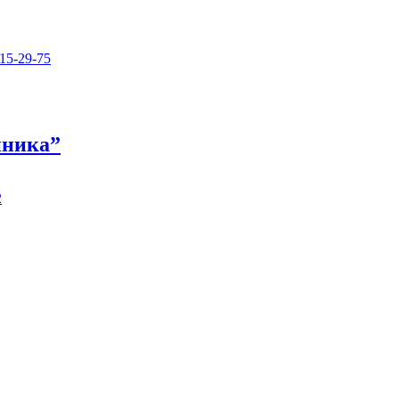
15-29-75
иника”
2