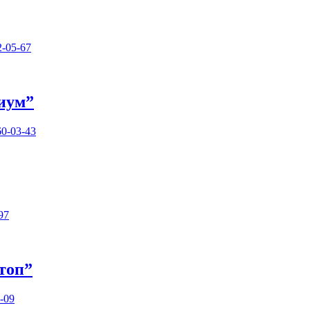
2-05-67
иум”
60-03-43
97
топ”
4-09