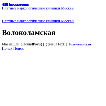
49 Просмотров
47 Просмотров
33 Просмотра
65 Просмотров
67 Просмотров
166 Просмотров
125 Просмотров
136 Просмотров
187 Просмотров
174 Просмотра
129 Просмотров
191 Просмотр
94 Просмотра
45 Просмотров
74 Просмотра
78 Просмотров
Платные наркологические клиники Москвы
Платные наркологические клиники Москвы
Волоколамская
Мы нашли
{{foundPosts}}
{{resultText}}
Волоколамская
Поиск
Поиск