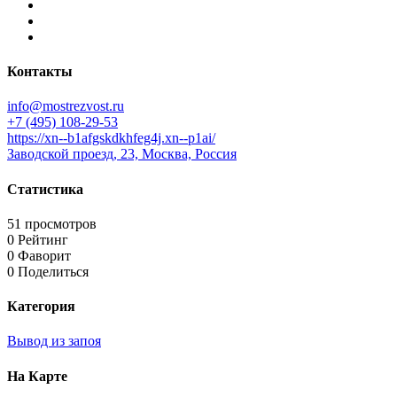
Контакты
info@mostrezvost.ru
+7 (495) 108-29-53
https://xn--b1afgskdkhfeg4j.xn--p1ai/
Заводской проезд, 23, Москва, Россия
Статистика
51 просмотров
0 Рейтинг
0 Фаворит
0 Поделиться
Категория
Вывод из запоя
На Карте