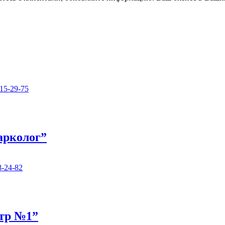
15-29-75
арколог”
8-24-82
нтр №1”